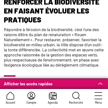
Renforcer la biodiversité
en faisant évoluer les
pratiques
Répondre à l’érosion de la biodiversité, c’est l’une des
raisons d’être du plan de renaturation « Rouen
Naturellement ». Pour restaurer, préserver, favoriser la
biodiversité en milieu urbain, la Ville dispose d’un outil :
la tonte différenciée. La collectivité met en œuvre cette
approche raisonnée de la gestion des espaces verts,
plus respectueuse de l’environnement, en phase avec
l’exigence écologique liée au dérèglement climatique.
Afficher les accès rapides
Entretenir autant que
nécessaire mais intervenir
le moins possible
Accueil
Compte
Agenda
Recherche
Menu