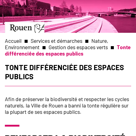
Aller
Slide
au
1
contenu
of
principal
1
Aller
à
la
Accueil
Services et démarches
Nature,
page
Environnement
Gestion des espaces verts
Tonte
d’accueil
différenciée des espaces publics
Fil
Tonte différenciée des espaces
d'Ariane
publics
Afin de préserver la biodiversité et respecter les cycles
naturels, la Ville de Rouen a banni la tonte régulière sur
la plupart de ses espaces publics.