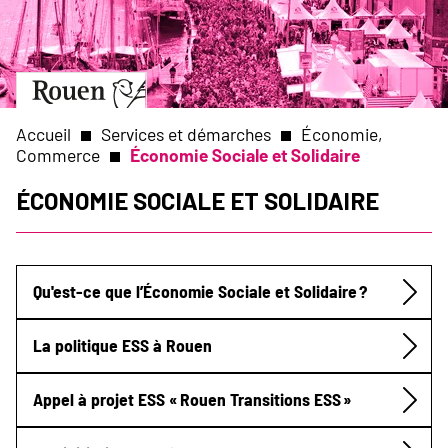
Aller
Slide
au
1
contenu
of
principal
1
Aller
à
la
Accueil
Services et démarches
Économie,
page
Commerce
Économie Sociale et Solidaire
d’accueil
Fil
Économie Sociale et Solidaire
d'Ariane
Qu'est-ce que l’Économie Sociale et Solidaire ?
Submenu
La politique ESS à Rouen
Appel à projet ESS « Rouen Transitions ESS »