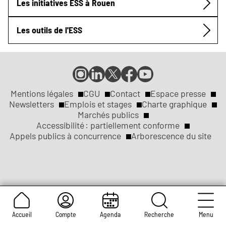
Les initiatives ESS à Rouen
Les outils de l'ESS
Compte
Compte
Compte
Page
Page
Instagram
LinkedIn
X
Facebook
YouTube
de
de
de
de
de
Mentions légales
CGU
Contact
Espace presse
Réseaux
la
la
la
la
la
Newsletters
Emplois et stages
Charte graphique
ville
ville
ville
ville
ville
Marchés publics
sociaux
Liens
de
de
de
de
de
Accessibilité : partiellement conforme
Rouen
Rouen
Rouen
Rouen
Rouen
Appels publics à concurrence
Arborescence du site
légaux
Accueil
Compte
Agenda
Recherche
Menu