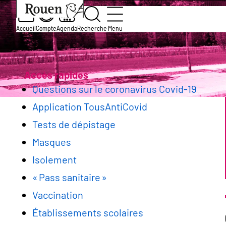
Aller
Slide
Aller
Accueil
Services et démarches
Solidarité, sant
au
1
à
contenu
of
la
Accueil
Compte
Agenda
Recherche
Menu
Informations coronavirus Covid
principal
1
page
Fil
d’accueil
d'Ariane
Accès rapides
Questions sur le coronavirus Covid-19
Application TousAntiCovid
Tests de dépistage
Masques
Isolement
« Pass sanitaire »
Vaccination
Établissements scolaires