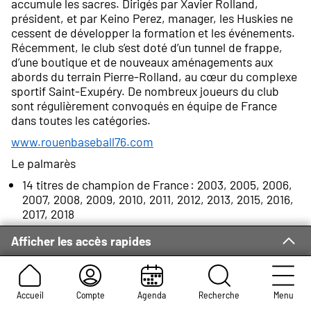
accumule les sacres. Dirigés par Xavier Rolland,
président, et par Keino Perez, manager, les Huskies ne
cessent de développer la formation et les événements.
Récemment, le club s’est doté d’un tunnel de frappe,
d’une boutique et de nouveaux aménagements aux
abords du terrain Pierre-Rolland, au cœur du complexe
sportif Saint-Exupéry. De nombreux joueurs du club
sont régulièrement convoqués en équipe de France
dans toutes les catégories.
www.rouenbaseball76.com
Le palmarès
14 titres de champion de France : 2003, 2005, 2006,
2007, 2008, 2009, 2010, 2011, 2012, 2013, 2015, 2016,
2017, 2018
1 coupe de France : 2007
Afficher les accès rapides
9 challenges de France : 2002, 2007, 2009, 2011,
2012, 2013, 2015, 2016, 2018
2 coupes d’Europe des Champions B
Accueil
Compte
Agenda
Recherche
Menu
Vice-champion d’Europe A en 2007