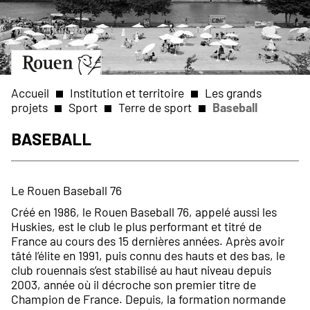
Aller
Slide
au
1
contenu
of
principal
1
Aller
à
la
Accueil
Institution et territoire
Les grands
page
projets
Sport
Terre de sport
Baseball
d’accueil
Fil
Baseball
d'Ariane
Le Rouen Baseball 76
Créé en 1986, le Rouen Baseball 76, appelé aussi les
Huskies, est le club le plus performant et titré de
France au cours des 15 dernières années. Après avoir
tâté l’élite en 1991, puis connu des hauts et des bas, le
club rouennais s’est stabilisé au haut niveau depuis
2003, année où il décroche son premier titre de
Champion de France. Depuis, la formation normande