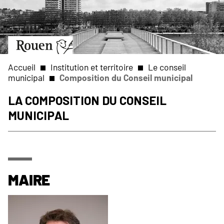
Aller
Slide
au
1
contenu
of
principal
1
Aller
à
la
Accueil
Institution et territoire
Le conseil
page
municipal
Composition du Conseil municipal
d’accueil
Fil
La composition du Conseil
municipal
d'Ariane
Maire