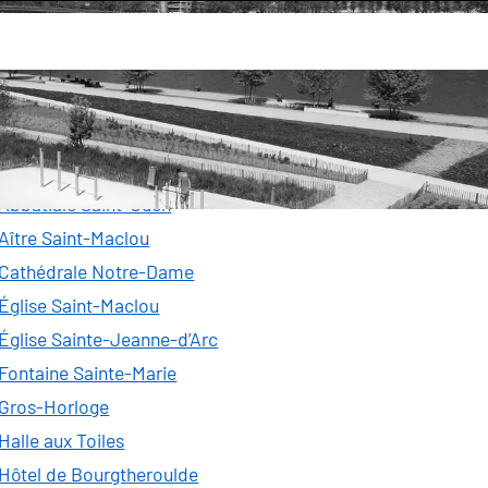
découvrir
Monuments de Rouen
Rouen offre un ensemble unique de monuments civils et reli
Abbatiale Saint-Ouen
Aître Saint-Maclou
Cathédrale Notre-Dame
Église Saint-Maclou
Église Sainte-Jeanne-d’Arc
Fontaine Sainte-Marie
Gros-Horloge
Halle aux Toiles
Hôtel de Bourgtheroulde