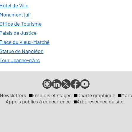
Hôtel de Ville
Monument juif
Office de Tourisme
Palais de Justice
Place du Vieux-Marché
Statue de Napoléon
Tour Jeanne-d’Arc
Compte
Compte
Compte
Page
Page
Instagram
LinkedIn
X
Facebook
YouTube
de
de
de
de
de
Newsletters
Emplois et stages
Charte graphique
Marc
la
la
la
la
la
Appels publics à concurrence
Arborescence du site
ville
ville
ville
ville
ville
de
de
de
de
de
Rouen
Rouen
Rouen
Rouen
Rouen