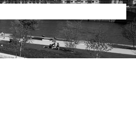
gieux s’échelonnant du Moyen-Âge à nos jours.