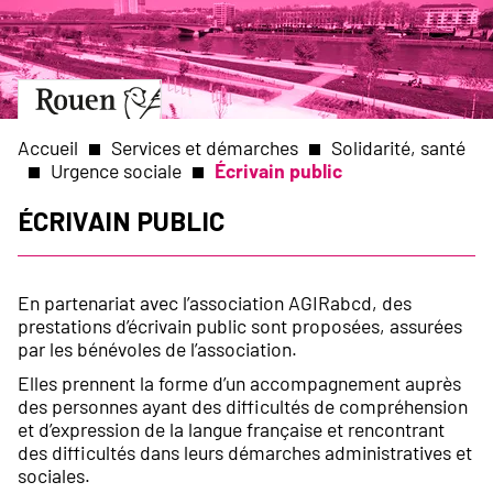
Aller
Slide
au
1
contenu
of
principal
1
Aller
à
la
Accueil
Services et démarches
Solidarité, santé
page
Urgence sociale
Écrivain public
d’accueil
Fil
Écrivain public
d'Ariane
En partenariat avec l’association AGIRabcd, des
prestations d’écrivain public sont proposées, assurées
par les bénévoles de l’association.
Elles prennent la forme d’un accompagnement auprès
des personnes ayant des difficultés de compréhension
et d’expression de la langue française et rencontrant
des difficultés dans leurs démarches administratives et
sociales.