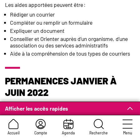
Les aides apportées peuvent être :
Rédiger un courrier
Compléter ou remplir un formulaire
Expliquer un document
Conseiller et Orienter auprès d’un organisme, d’une
association ou des services administratifs
Aide à la compréhension de tous types de courriers
Permanences janvier à
juin 2022
Les permanences sont gratuites et assurées dans les
Afficher les accès rapides
lieux suivants :
UTS Centre-Ville Gauche
Uniquement sur rendez-vous au
02 32 18 29 40
Accueil
Compte
Agenda
Recherche
Menu