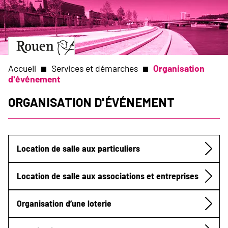
Aller
Slide
au
1
contenu
of
principal
1
Aller
à
la
Accueil
Services et démarches
Organisation
page
d'événement
d’accueil
Fil
Organisation d'événement
d'Ariane
Location de salle aux particuliers
Submenu
Location de salle aux associations et entreprises
Organisation d’une loterie