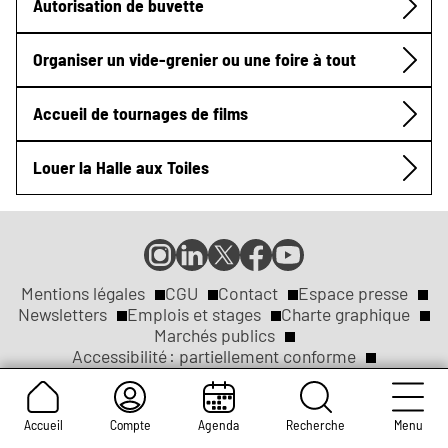
Autorisation de buvette
Organiser un vide-grenier ou une foire à tout
Accueil de tournages de films
Louer la Halle aux Toiles
Compte
Compte
Compte
Page
Page
Instagram
LinkedIn
X
Facebook
YouTube
de
de
de
de
de
Mentions légales
CGU
Contact
Espace presse
Réseaux
la
la
la
la
la
Newsletters
Emplois et stages
Charte graphique
ville
ville
ville
ville
ville
Marchés publics
sociaux
Liens
de
de
de
de
de
Accessibilité : partiellement conforme
Rouen
Rouen
Rouen
Rouen
Rouen
Appels publics à concurrence
Arborescence du site
légaux
Accueil
Compte
Agenda
Recherche
Menu