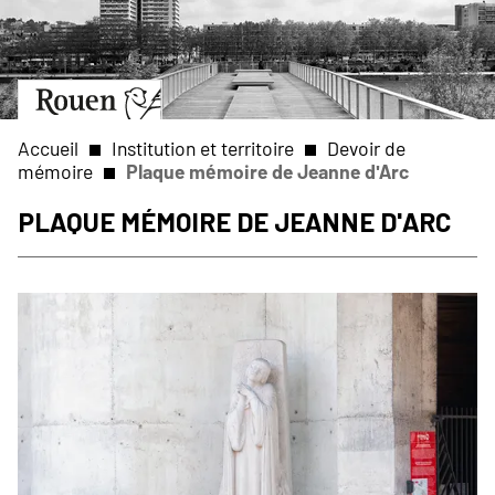
Aller
Slide
au
1
contenu
of
principal
1
Aller
à
la
Accueil
Institution et territoire
Devoir de
page
mémoire
Plaque mémoire de Jeanne d'Arc
d’accueil
Fil
Plaque mémoire de Jeanne d'Arc
d'Ariane