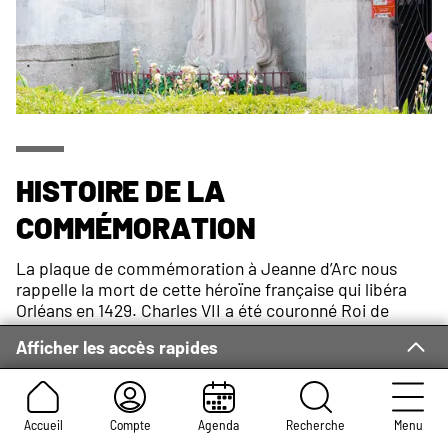
Histoire de la
commémoration
La plaque de commémoration à Jeanne d’Arc nous
rappelle la mort de cette héroïne française qui libéra
Orléans en 1429. Charles VII a été couronné Roi de
France grâce à elle en la cathédrale de Reims, après lui
Afficher les accès rapides
avoir confié une petite armée. Plus généralement,
Jeanne d’Arc a sauvé la France de l’occupation des
Anglais lors de la Guerre de Cent Ans.
Jeanne d’Arc fut faite prisonnière par les Bourguignons
Accueil
Compte
Agenda
Recherche
Menu
à Compiègne et fut alors livrée aux Anglais.