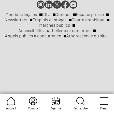
Compte
Compte
Compte
Page
Page
Instagram
LinkedIn
X
Facebook
YouTube
de
de
de
de
de
Mentions légales
CGU
Contact
Espace presse
Réseaux
la
la
la
la
la
Newsletters
Emplois et stages
Charte graphique
ville
ville
ville
ville
ville
Marchés publics
sociaux
Liens
de
de
de
de
de
Accessibilité : partiellement conforme
Rouen
Rouen
Rouen
Rouen
Rouen
Appels publics à concurrence
Arborescence du site
légaux
Accueil
Compte
Agenda
Recherche
Menu