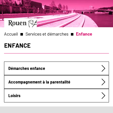
Aller
Slide
au
1
contenu
of
principal
1
Aller
à
la
Accueil
Services et démarches
Enfance
page
d’accueil
Enfance
Fil
d'Ariane
Démarches enfance
Submenu
Accompagnement à la parentalité
Loisirs