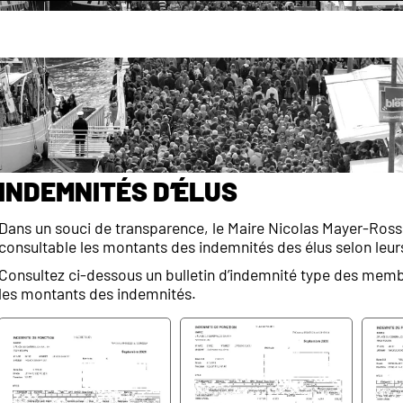
cipal
Transparence rémunérations et indemnités de la 
s et indemnités
Indemnités d’élus
Dans un souci de transparence, le Maire Nicolas Mayer-Rossi
consultable les montants des indemnités des élus selon leur
Consultez ci-dessous un bulletin d’indemnité type des mem
les montants des indemnités.