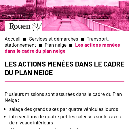
Aller
Slide
au
1
contenu
of
principal
1
Aller
à
la
Accueil
Services et démarches
Transport,
page
stationnement
Plan neige
Les actions menées
d’accueil
dans le cadre du plan neige
Fil
Les actions menées dans le cadre
d'Ariane
du plan neige
Plusieurs missions sont assurées dans le cadre du Plan
Neige :
salage des grands axes par quatre véhicules lourds
interventions de quatre petites saleuses sur les axes
de niveaux inférieurs