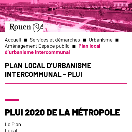
Aller
Slide
au
1
contenu
of
principal
1
Aller
à
la
Accueil
Services et démarches
Urbanisme
page
Aménagement Espace public
Plan local
d’accueil
d’urbanisme Intercommunal
Fil
Plan Local d'Urbanisme
d'Ariane
Intercommunal - PLUI
PLUi 2020 de la Métropole
Le Plan
Local