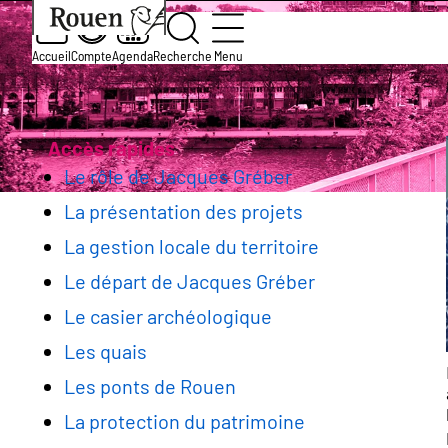
Aller
Slide
Aller
Accueil
Services et démarches
Culture
Les
au
1
à
contenu
of
la
Accueil
Compte
Agenda
Recherche
Menu
Exposition Reconstruction de R
principal
1
page
Fil
d’accueil
d'Ariane
Accès rapides
Le rôle de Jacques Gréber
La présentation des projets
La gestion locale du territoire
Le départ de Jacques Gréber
Le casier archéologique
Les quais
Les ponts de Rouen
La protection du patrimoine