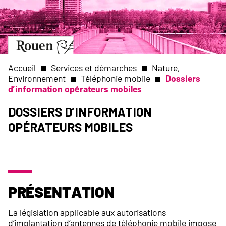
Aller
Slide
au
1
contenu
of
principal
1
Aller
à
la
Accueil
Services et démarches
Nature,
page
Environnement
Téléphonie mobile
Dossiers
d’accueil
d’information opérateurs mobiles
Fil
Dossiers d’information
d'Ariane
opérateurs mobiles
Présentation
La législation applicable aux autorisations
d’implantation d’antennes de téléphonie mobile impose