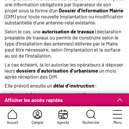
une information obligatoire par l’opérateur de son
projet sous la forme d’un
Dossier d’Information Mairie
(DIM) pour toute nouvelle implantation ou modification
substantielle d’une antenne-relai existante.
Selon le cas, une
autorisation de travaux
(déclaration
préalable de travaux ou permis de construire selon le
type d’installation des antennes) délivrée par le Maire
peut être nécessaire, selon l’implantation et la surface
au sol de l’installation.
Le cas échéant, la loi autorise les opérateurs à déposer
leurs
dossiers d’autorisation d’urbanisme
un mois
après réception des DIM.
Elle prévoit ensuite un
délai d’instruction
:
d’un mois (deux en secteur protégé) pour les
Afficher les accès rapides
déclarations préalables de travaux
de trois mois pour les permis de construire.
Ces délais permettent au service de l’urbanisme de
s’assurer de la conformité du projet au Plan Local
Accueil
Compte
Agenda
Recherche
Menu
d’Urbanisme intercommunal (PLUi).