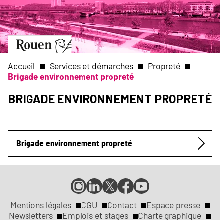
Aller
Slide
au
1
contenu
of
principal
1
Aller
à
la
Accueil
Services et démarches
Propreté
page
Brigade environnement propreté
d’accueil
Fil
Brigade environnement propreté
d'Ariane
Brigade environnement propreté
Submenu
Compte
Compte
Compte
Page
Page
Instagram
LinkedIn
X
Facebook
YouTube
de
de
de
de
de
Mentions légales
CGU
Contact
Espace presse
Réseaux
la
la
la
la
la
Newsletters
Emplois et stages
Charte graphique