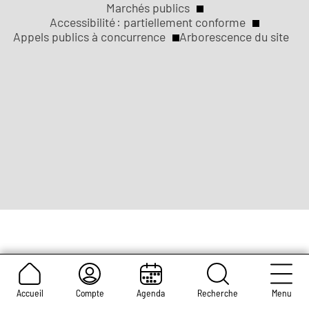
ville
ville
ville
ville
ville
Marchés publics
sociaux
Liens
de
de
de
de
de
Accessibilité : partiellement conforme
Rouen
Rouen
Rouen
Rouen
Rouen
Appels publics à concurrence
Arborescence du site
légaux
Accueil
Compte
Agenda
Recherche
Menu