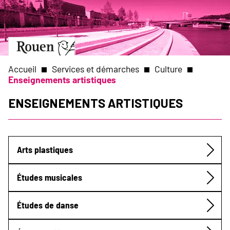
Aller
Slide
au
1
contenu
of
principal
1
Aller
à
la
Accueil
Services et démarches
Culture
page
Enseignements artistiques
d’accueil
Fil
Enseignements artistiques
d'Ariane
Arts plastiques
Submenu
Études musicales
Études de danse