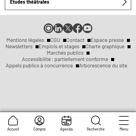
Études théâtrales
Compte
Compte
Compte
Page
Page
Instagram
LinkedIn
X
Facebook
YouTube
de
de
de
de
de
Mentions légales
CGU
Contact
Espace presse
Réseaux
la
la
la
la
la
Newsletters
Emplois et stages
Charte graphique
ville
ville
ville
ville
ville
Marchés publics
sociaux
Liens
de
de
de
de
de
Accessibilité : partiellement conforme
Rouen
Rouen
Rouen
Rouen
Rouen
Appels publics à concurrence
Arborescence du site
légaux
Accueil
Compte
Agenda
Recherche
Menu