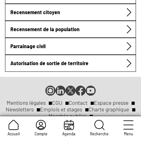
Recensement citoyen
Recensement de la population
Parrainage civil
Autorisation de sortie de territoire
Compte
Compte
Compte
Page
Page
Instagram
LinkedIn
X
Facebook
YouTube
de
de
de
de
de
Mentions légales
CGU
Contact
Espace presse
Réseaux
la
la
la
la
la
Newsletters
Emplois et stages
Charte graphique
ville
ville
ville
ville
ville
Marchés publics
sociaux
Liens
de
de
de
de
de
Accessibilité : partiellement conforme
Rouen
Rouen
Rouen
Rouen
Rouen
Appels publics à concurrence
Arborescence du site
légaux
Accueil
Compte
Agenda
Recherche
Menu