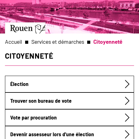
Aller
Slide
au
1
contenu
of
principal
1
Aller
à
la
Accueil
Services et démarches
Citoyenneté
page
d’accueil
Citoyenneté
Fil
d'Ariane
Élection
Submenu
Trouver son bureau de vote
Vote par procuration
Devenir assesseur lors d'une élection