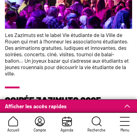
Les Zazimuts est le label Vie étudiante de la Ville de
Rouen qui met à l’honneur les associations étudiantes.
Des animations gratuites, ludiques et innovantes, des
soirées, concerts, ciné, visites, tournoi de balai-
ballon… Un joyeux bazar qui s’adresse aux étudiants et
jeunes rouennais pour découvrir la vie étudiante de la
ville.
Soirée Zazimuts 2025
Afficher les accès rapides
Jeudi 13 novembre 2025, entrée libre de 19h à minuit
Place du Général-de-Gaulle
Pour tous les étudiants et jeunes rouennais (dans la
Accueil
Compte
Agenda
Recherche
Menu
limite des places disponibles)