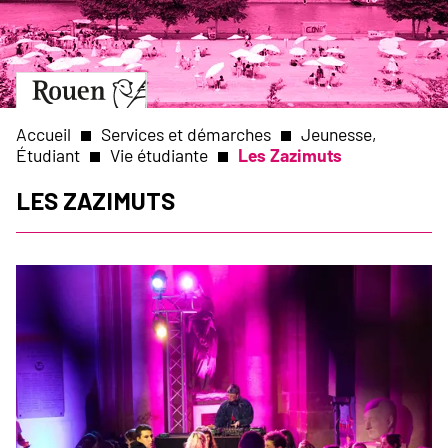
Aller
Slide
au
1
contenu
of
principal
1
Aller
à
la
Accueil
Services et démarches
Jeunesse,
page
Étudiant
Vie étudiante
Les Zazimuts
d’accueil
Fil
Les Zazimuts
d'Ariane