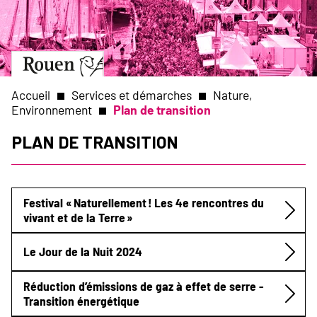
Aller
Slide
au
1
contenu
of
principal
1
Aller
à
la
Accueil
Services et démarches
Nature,
page
Environnement
Plan de transition
d’accueil
Fil
Plan de transition
d'Ariane
Festival « Naturellement ! Les 4e rencontres du
vivant et de la Terre »
Submenu
Le Jour de la Nuit 2024
Réduction d’émissions de gaz à effet de serre -
Transition énergétique