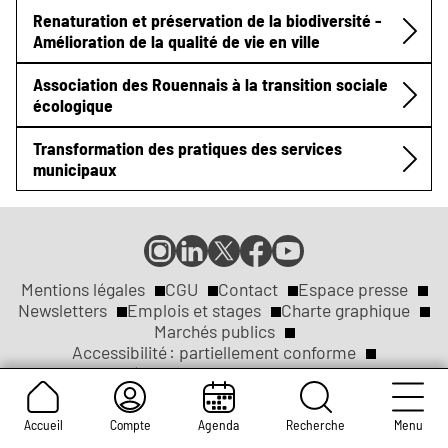
Renaturation et préservation de la biodiversité -
Amélioration de la qualité de vie en ville
Association des Rouennais à la transition sociale
écologique
Transformation des pratiques des services
municipaux
Compte
Compte
Compte
Page
Page
Instagram
LinkedIn
X
Facebook
YouTube
de
de
de
de
de
Mentions légales
CGU
Contact
Espace presse
Réseaux
la
la
la
la
la
Newsletters
Emplois et stages
Charte graphique
ville
ville
ville
ville
ville
Marchés publics
sociaux
Liens
de
de
de
de
de
Accessibilité : partiellement conforme
Rouen
Rouen
Rouen
Rouen
Rouen
Appels publics à concurrence
Arborescence du site
légaux
Accueil
Compte
Agenda
Recherche
Menu