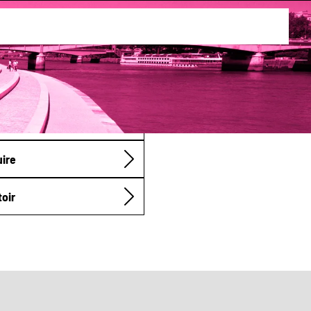
uire
toir