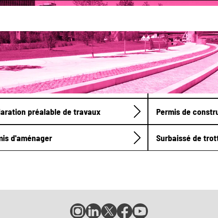
Faire des travaux
tiers
Cadastre
aration préalable de travaux
Permis de constr
mis d'aménager
Surbaissé de trot
Compte
Compte
Compte
Page
Page