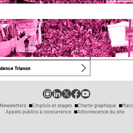
ergement
idence Bonvoisin
Résidence Rose d
idence Trianon
Compte
Compte
Compte
Page
Page
Instagram
LinkedIn
X
Facebook
YouTube
de
de
de
de
de
Newsletters
Emplois et stages
Charte graphique
Marc
la
la
la
la
la
Appels publics à concurrence
Arborescence du site
ville
ville
ville
ville
ville
de
de
de
de
de
Rouen
Rouen
Rouen
Rouen
Rouen