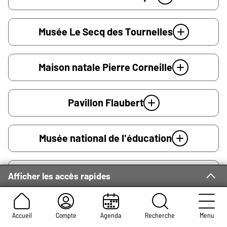
Musée Le Secq des Tournelles
Maison natale Pierre Corneille
Pavillon Flaubert
Musée national de l'éducation
Musée des Antiquités
Afficher les accès rapides
Musée Flaubert et d'histoire de la
Accueil
Compte
Agenda
Recherche
Menu
médecine