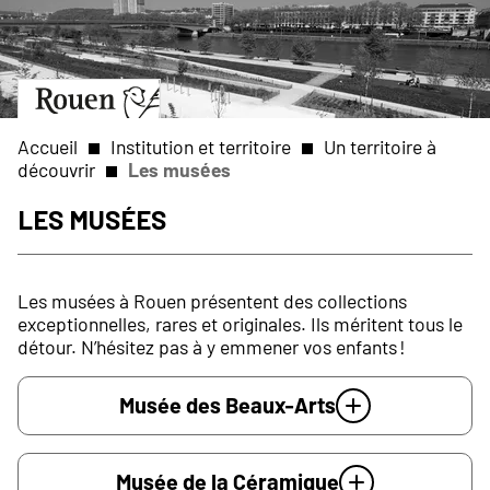
Aller
Slide
au
1
contenu
of
principal
1
Aller
à
la
Accueil
Institution et territoire
Un territoire à
page
découvrir
Les musées
d’accueil
Fil
Les musées
d'Ariane
Les musées à Rouen présentent des collections
exceptionnelles, rares et originales. Ils méritent tous le
détour. N’hésitez pas à y emmener vos enfants !
Musée des Beaux-Arts
Musée de la Céramique