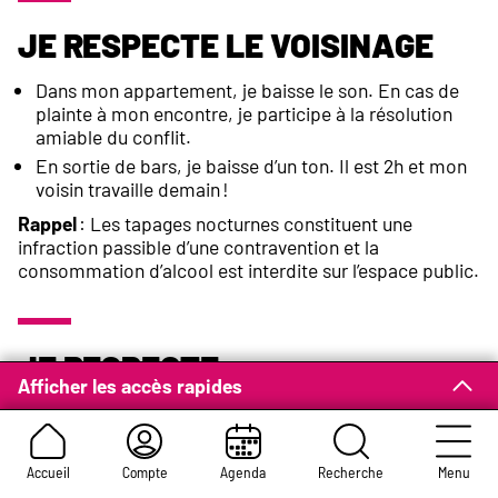
Je respecte le voisinage
Dans mon appartement, je baisse le son. En cas de
plainte à mon encontre, je participe à la résolution
amiable du conflit.
En sortie de bars, je baisse d’un ton. Il est 2h et mon
voisin travaille demain !
Rappel
: Les tapages nocturnes constituent une
infraction passible d’une contravention et la
consommation d’alcool est interdite sur l’espace public.
Je respecte
Afficher les accès rapides
l’environnement urbain
Des toilettes, des cendriers et poubelles sont à ma
Accueil
Compte
Agenda
Recherche
Menu
disposition.