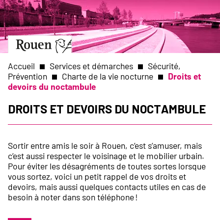
Aller
Slide
au
1
contenu
of
principal
1
Aller
à
la
Accueil
Services et démarches
Sécurité,
page
Prévention
Charte de la vie nocturne
Droits et
d’accueil
devoirs du noctambule
Fil
Droits et devoirs du noctambule
d'Ariane
Sortir entre amis le soir à Rouen, c’est s’amuser, mais
c’est aussi respecter le voisinage et le mobilier urbain.
Pour éviter les désagréments de toutes sortes lorsque
vous sortez, voici un petit rappel de vos droits et
devoirs, mais aussi quelques contacts utiles en cas de
besoin à noter dans son téléphone !