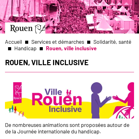
Aller
Slide
au
1
contenu
of
principal
1
Aller
à
la
Accueil
Services et démarches
Solidarité, santé
page
Handicap
Rouen, ville inclusive
d’accueil
Fil
Rouen, ville inclusive
d'Ariane
De nombreuses animations sont proposées autour de
de la Journée internationale du handicap.