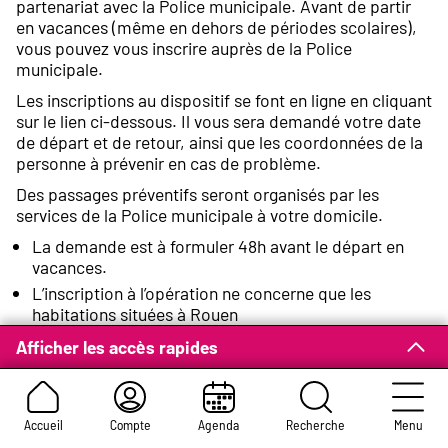
partenariat avec la Police municipale. Avant de partir
en vacances (même en dehors de périodes scolaires),
vous pouvez vous inscrire auprès de la Police
municipale.
Les inscriptions au dispositif se font en ligne en cliquant
sur le lien ci-dessous. Il vous sera demandé votre date
de départ et de retour, ainsi que les coordonnées de la
personne à prévenir en cas de problème.
Des passages préventifs seront organisés par les
services de la Police municipale à votre domicile.
La demande est à formuler 48h avant le départ en
vacances.
L’inscription à l’opération ne concerne que les
habitations situées à Rouen
En cas d’annulation, de retour prématuré ou de
Afficher les accès rapides
prolongement de séjour, vous devez tenir la Police
municipale informée.
Accueil
Compte
Agenda
Recherche
Menu
S'inscrire à l'Opération Tranquillité