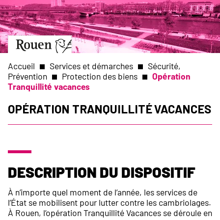
Aller
Slide
au
1
contenu
of
principal
1
Aller
à
la
Accueil
Services et démarches
Sécurité,
page
Prévention
Protection des biens
Opération
d’accueil
Tranquillité vacances
Fil
Opération Tranquillité Vacances
d'Ariane
Description du dispositif
À n’importe quel moment de l’année, les services de
l’État se mobilisent pour lutter contre les cambriolages.
À Rouen, l’opération Tranquillité Vacances se déroule en