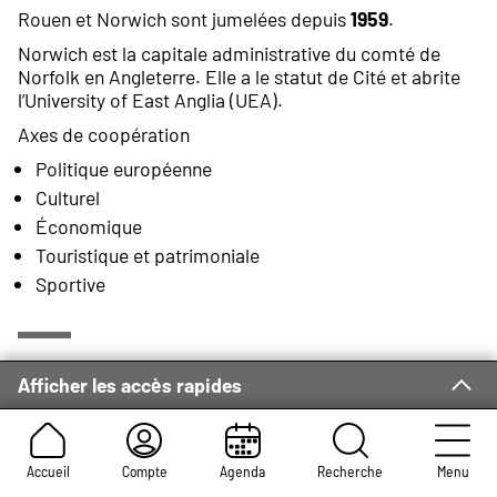
Rouen et Norwich sont jumelées depuis
1959
.
Norwich est la capitale administrative du comté de
Norfolk en Angleterre. Elle a le statut de Cité et abrite
l’University of East Anglia (UEA).
Axes de coopération
Politique européenne
Culturel
Économique
Touristique et patrimoniale
Sportive
Présentation
Afficher les accès rapides
Norwich et Rouen ont un passé commun : elles ont
toutes deux été envahies par les Vikings. À l’époque
de Guillaume le Conquérant, les Normands ont
Accueil
Compte
Agenda
Recherche
Menu
construit la cathédrale et le château de Norwich.