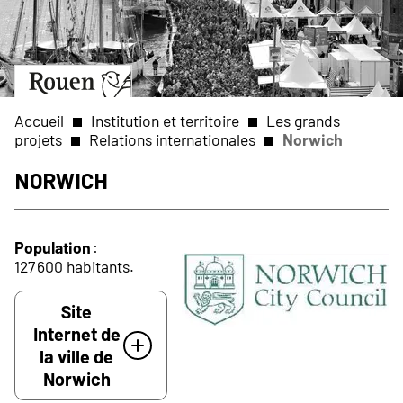
Aller
Slide
au
1
contenu
of
principal
1
Aller
à
la
Accueil
Institution et territoire
Les grands
page
projets
Relations internationales
Norwich
d’accueil
Fil
Norwich
d'Ariane
Population
:
127 600 habitants.
Site
Internet de
la ville de
Norwich