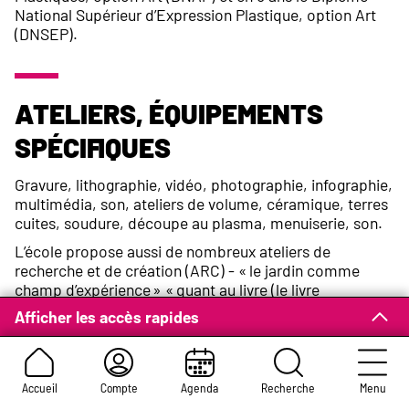
National Supérieur d’Expression Plastique, option Art
(DNSEP).
Ateliers, équipements
spécifiques
Gravure, lithographie, vidéo, photographie, infographie,
multimédia, son, ateliers de volume, céramique, terres
cuites, soudure, découpe au plasma, menuiserie, son.
L’école propose aussi de nombreux ateliers de
recherche et de création (ARC) - « le jardin comme
champ d’expérience » « quant au livre (le livre
expérimental, spot et stop, chercher une phrase) »,
Afficher les accès rapides
« Athènes, l’île de Niajros », « Éditions d’artistes », « le
désert », « l’intime et le public », « Berlin », « New-
York », « Fenêtre sur rue », « la Normandie, Palerme et
la Sicile », « la rencontre inter-écoles (Rouen - Le
Accueil
Compte
Agenda
Recherche
Menu
Havre) », « l’art dans l’espace public », « P-ART-