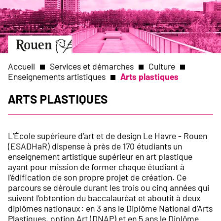
Aller
Slide
au
1
contenu
of
principal
1
Aller
à
la
Accueil
Services et démarches
Culture
page
Enseignements artistiques
Arts plastiques
d’accueil
Fil
Arts plastiques
d'Ariane
L’École supérieure d’art et de design Le Havre - Rouen
(ESADHaR) dispense à près de 170 étudiants un
enseignement artistique supérieur en art plastique
ayant pour mission de former chaque étudiant à
l’édification de son propre projet de création. Ce
parcours se déroule durant les trois ou cinq années qui
suivent l’obtention du baccalauréat et aboutit à deux
diplômes nationaux : en 3 ans le Diplôme National d’Arts
Plastiques, option Art (DNAP) et en 5 ans le Diplôme