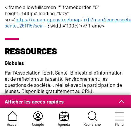
<iframe allowfullscreen="" frameborder="0"
height="500px" loading="lazy"
src="
https://umap.openstreetmap.fr/fr/map/jeunesseetu
sante_261115?scal…
; width="100%"></iframe>
Ressources
Globules
Par l’Association l’Écrit Santé. Bimestriel d’information
et de réflexion sur la santé, l’environnement, les
questions de société… réalisé avec la participation de
jeunes. Disponible gratuitement au CRIJ.
115 boulevard de l’Europe
Afficher les accès rapides
Tel :
02 35 07 45 85
Site Internet :
www.globules.com
Accueil
Compte
Agenda
Recherche
Menu
Instance régionale d’éducation et de promotion de la