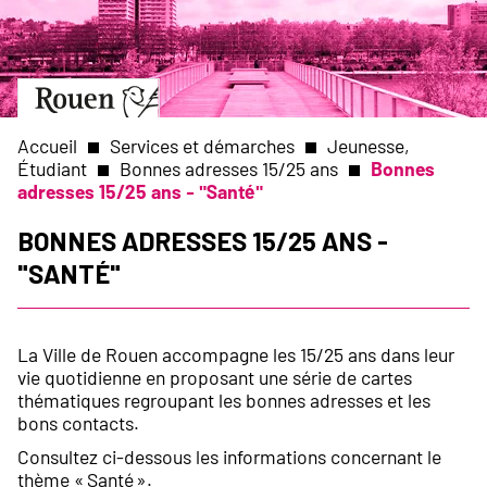
Aller
Slide
au
1
contenu
of
principal
1
Aller
à
la
Accueil
Services et démarches
Jeunesse,
page
Étudiant
Bonnes adresses 15/25 ans
Bonnes
d’accueil
adresses 15/25 ans - "Santé"
Fil
Bonnes adresses 15/25 ans -
d'Ariane
"Santé"
La Ville de Rouen accompagne les 15/25 ans dans leur
vie quotidienne en proposant une série de cartes
thématiques regroupant les bonnes adresses et les
bons contacts.
Consultez ci-dessous les informations concernant le
thème « Santé ».