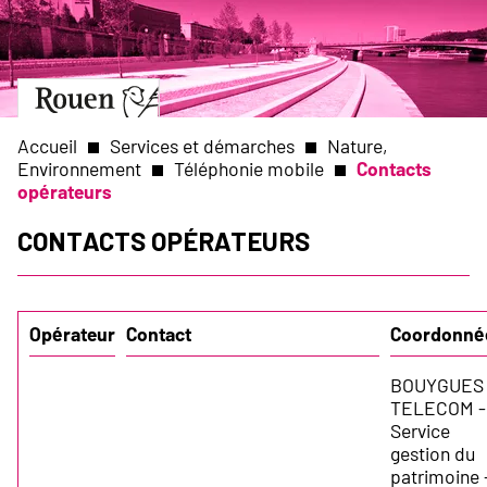
Aller
Slide
au
1
contenu
of
principal
1
Aller
à
la
Accueil
Services et démarches
Nature,
page
Environnement
Téléphonie mobile
Contacts
d’accueil
opérateurs
Fil
Contacts opérateurs
d'Ariane
Opérateur
Contact
Coordonné
BOUYGUES
TELECOM -
Service
gestion du
patrimoine 