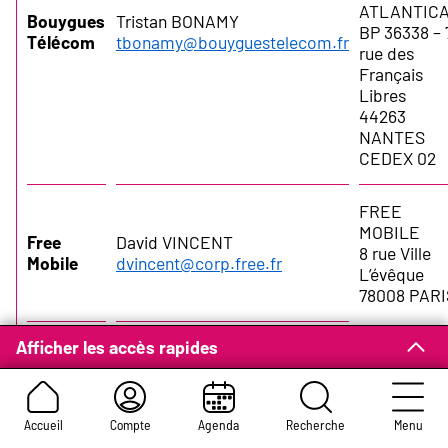
ATLANTIC
Bouygues
Tristan BONAMY
BP 36338 – 
Télécom
tbonamy@bouyguestelecom.fr
rue des
Français
Libres
44263
NANTES
CEDEX 02
FREE
MOBILE
Free
David VINCENT
8 rue Ville
Mobile
dvincent@corp.free.fr
L’évêque
78008 PARI
Afficher les accès rapides
ORANGE France - UPR Nord
Est
Orange
73 rue de la Cimaise
59650 VILLENEUVE D’ASCQ
Accueil
Compte
Agenda
Recherche
Menu