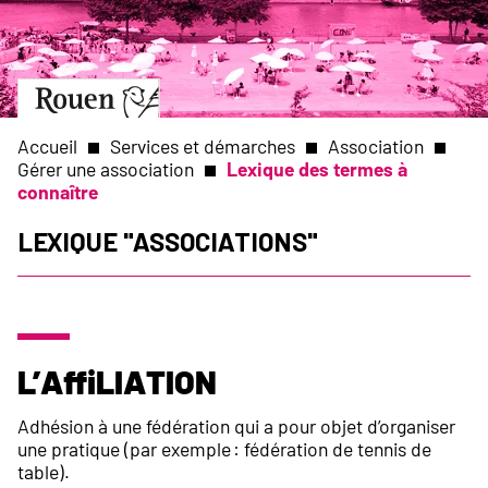
Aller
Slide
au
1
contenu
of
principal
1
Aller
à
la
Accueil
Services et démarches
Association
page
Gérer une association
Lexique des termes à
d’accueil
connaître
Fil
Lexique "Associations"
d'Ariane
L’affiliation
Adhésion à une fédération qui a pour objet d’organiser
une pratique (par exemple : fédération de tennis de
table).