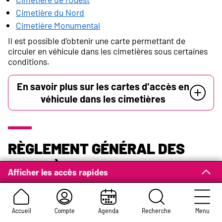
Cimetière du Nord
Cimetière Monumental
Il est possible d’obtenir une carte permettant de
circuler en véhicule dans les cimetières sous certaines
conditions.
En savoir plus sur les cartes d'accès en
véhicule dans les cimetières
Règlement général des
cimetières
Afficher les accès rapides
Les cimetières de Rouen sont soumis à un règlement
disponible en téléchargement en cliquant sur le lien ci-
dessous.
Accueil
Compte
Agenda
Recherche
Menu