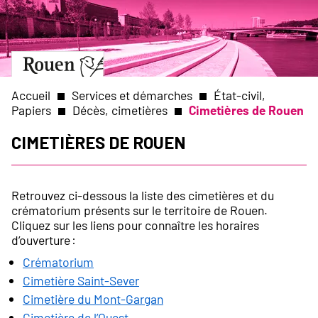
Aller
Slide
au
1
contenu
of
principal
1
Aller
à
la
Accueil
Services et démarches
État-civil,
page
Papiers
Décès, cimetières
Cimetières de Rouen
d’accueil
Fil
Cimetières de Rouen
d'Ariane
Retrouvez ci-dessous la liste des cimetières et du
crématorium présents sur le territoire de Rouen.
Cliquez sur les liens pour connaître les horaires
d’ouverture :
Crématorium
Cimetière Saint-Sever
Cimetière du Mont-Gargan
Cimetière de l’Ouest