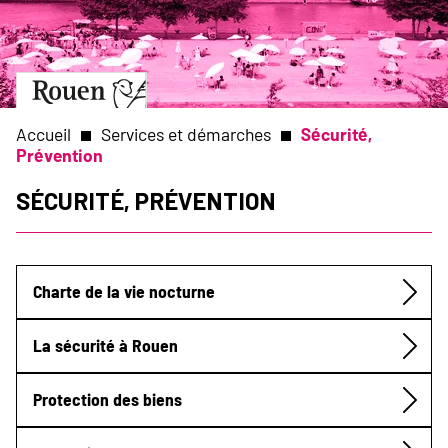
Aller
Slide
au
1
contenu
of
principal
1
Aller
à
la
Accueil
Services et démarches
Sécurité,
page
Prévention
d’accueil
Fil
Sécurité, Prévention
d'Ariane
Charte de la vie nocturne
Submenu
La sécurité à Rouen
Protection des biens