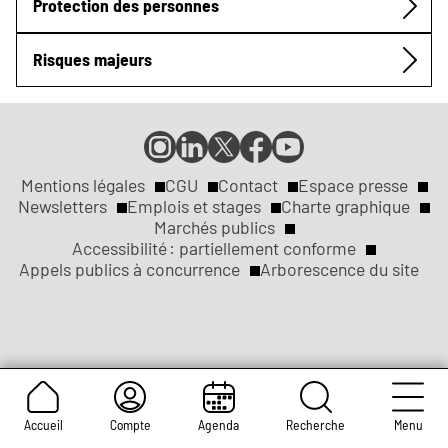
Protection des personnes
Risques majeurs
Compte
Compte
Compte
Page
Page
Instagram
LinkedIn
X
Facebook
YouTube
de
de
de
de
de
Mentions légales
CGU
Contact
Espace presse
Réseaux
la
la
la
la
la
Newsletters
Emplois et stages
Charte graphique
ville
ville
ville
ville
ville
Marchés publics
sociaux
Liens
de
de
de
de
de
Accessibilité : partiellement conforme
Rouen
Rouen
Rouen
Rouen
Rouen
Appels publics à concurrence
Arborescence du site
légaux
Accueil
Compte
Agenda
Recherche
Menu