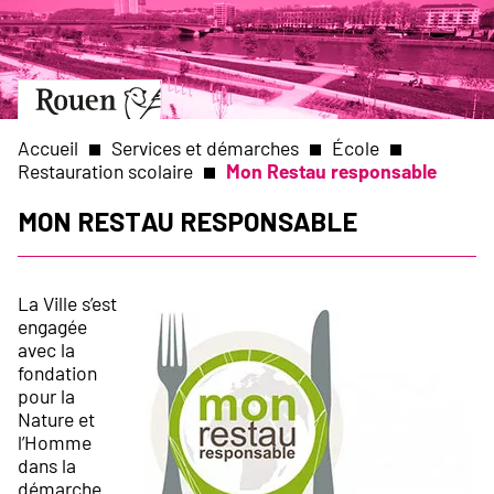
Aller
Slide
au
1
contenu
of
principal
1
Aller
à
la
Accueil
Services et démarches
École
page
Restauration scolaire
Mon Restau responsable
d’accueil
Fil
Mon Restau responsable
d'Ariane
La Ville s’est
engagée
avec la
fondation
pour la
Nature et
l’Homme
dans la
démarche