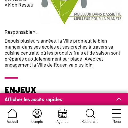
« Mon Restau
Responsable ».
Depuis plusieurs années, la Ville promeut le bien
manger dans ses écoles et ses crèches à travers sa
cuisine centrale, où les produits frais et de saison sont
préparés quotidiennement sur place. Avec cet
engagement la Ville de Rouen va plus loin.
Enjeux
Afficher les accès rapides
Garantir pour chaque enfant rouennais une prise de
repas de haute qualité nutritionnelle dans un
environnement adapté
Permettre à chaque enfant d’être un consommateur
Accueil
Compte
Agenda
Recherche
Menu
responsable vers un avenir qu’il se construit