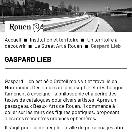
Aller
Slide
au
1
contenu
of
principal
1
Aller
à
la
Accueil
Institution et territoire
Un territoire à
page
découvrir
Le Street Art à Rouen
Gaspard Lieb
d’accueil
Fil
Gaspard Lieb
d'Ariane
Gaspard Lieb est né à Créteil mais vit et travaille en
Normandie. Des études de philosophie et d’esthétique
l’amènent à enseigner la philosophie et à écrire des
textes de catalogues pour divers artistes. Après un
passage aux Beaux-Arts de Rouen, il commence à
coller sur les murs des figures poétiques, proposant
ainsi des rencontres urbaines éphémères.
Il s’agit pour lui de peupler la ville de personnages afin