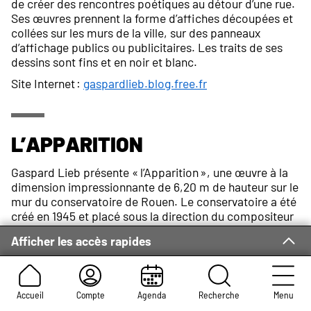
de créer des rencontres poétiques au détour d’une rue.
Ses œuvres prennent la forme d’affiches découpées et
collées sur les murs de la ville, sur des panneaux
d’affichage publics ou publicitaires. Les traits de ses
dessins sont fins et en noir et blanc.
Site Internet :
gaspardlieb.blog.free.fr
L’apparition
Gaspard Lieb présente « l’Apparition », une œuvre à la
dimension impressionnante de 6,20 m de hauteur sur le
mur du conservatoire de Rouen. Le conservatoire a été
créé en 1945 et placé sous la direction du compositeur
Albert Beaucamp. Il devient rapidement un haut lieu
Afficher les accès rapides
d’apprentissage musical. Mais c’est seulement en 1977
que le conservatoire s’installe avenue de la Porte des
Champs. Avec son auditorium et sa bibliothèque avec
tables d’écoute, le conservatoire devient un lieu
Accueil
Compte
Agenda
Recherche
Menu
incontournable de la vie culturelle.