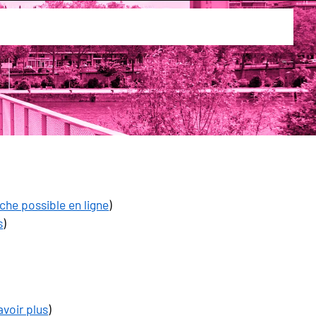
he possible en ligne
)
s
)
avoir plus
)