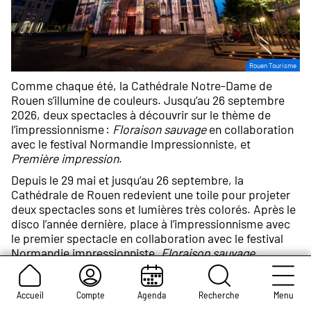
Crédit
Rouen Tourisme
photo :
Comme chaque été, la Cathédrale Notre-Dame de
Rouen s’illumine de couleurs. Jusqu’au 26 septembre
2026, deux spectacles à découvrir sur le thème de
l’impressionnisme :
Floraison sauvage
en collaboration
avec le festival Normandie Impressionniste, et
Première impression
.
Depuis le 29 mai et jusqu’au 26 septembre, la
Cathédrale de Rouen redevient une toile pour projeter
deux spectacles sons et lumières très colorés. Après le
disco l’année dernière, place à l’impressionnisme avec
le premier spectacle en collaboration avec le festival
Normandie impressionniste,
Floraison sauvage.
Les estampes japonaises ont inspiré les
impressionnistes en leur apprenant à mieux utiliser
l’espace et le cadrage. Aujourd’hui, cette influence se
Accueil
Compte
Agenda
Recherche
Menu
retrouve dans ce nouveau son et lumière de l’artiste