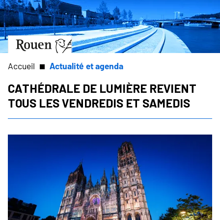
Aller
Slide
au
1
contenu
of
principal
1
Aller
à
la
Accueil
Actualité et agenda
page
d’accueil
Cathédrale de lumière revient
Fil
tous les vendredis et samedis
d'Ariane