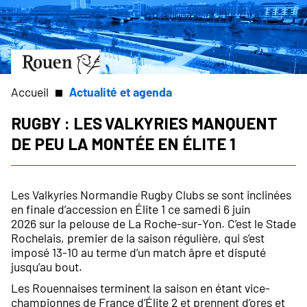
Aller
Slide
au
1
contenu
of
principal
1
Aller
à
la
Accueil
Actualité et agenda
page
d’accueil
Rugby : les Valkyries manquent
Fil
de peu la montée en Élite 1
d'Ariane
Les Valkyries Normandie Rugby Clubs se sont inclinées
en finale d’accession en Élite 1 ce samedi 6 juin
2026 sur la pelouse de La Roche-sur-Yon. C’est le Stade
Rochelais, premier de la saison régulière, qui s’est
imposé 13-10 au terme d’un match âpre et disputé
jusqu’au bout.
Les Rouennaises terminent la saison en étant vice-
championnes de France d’Élite 2 et prennent d’ores et