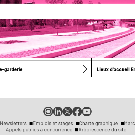
marches enfance
res de loisirs municipaux
Crèche
e-garderie
Lieux d'accueil 
Compte
Compte
Compte
Page
Page
Instagram
LinkedIn
X
Facebook
YouTube
de
de
de
de
de
Newsletters
Emplois et stages
Charte graphique
Marc
la
la
la
la
la
Appels publics à concurrence
Arborescence du site