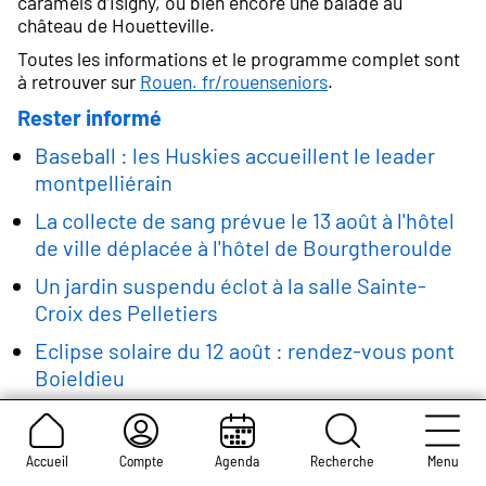
caramels d’Isigny, ou bien encore une balade au
château de Houetteville.
Toutes les informations et le programme complet sont
à retrouver sur
Rouen. fr/rouenseniors
.
Rester informé
Baseball : les Huskies accueillent le leader
montpelliérain
La collecte de sang prévue le 13 août à l'hôtel
de ville déplacée à l'hôtel de Bourgtheroulde
Un jardin suspendu éclot à la salle Sainte-
Croix des Pelletiers
Eclipse solaire du 12 août : rendez-vous pont
Boieldieu
Football : avec Cannes, le FC Rouen, se met
en marche
Accueil
Compte
Agenda
Recherche
Menu
Nos autres rubriques