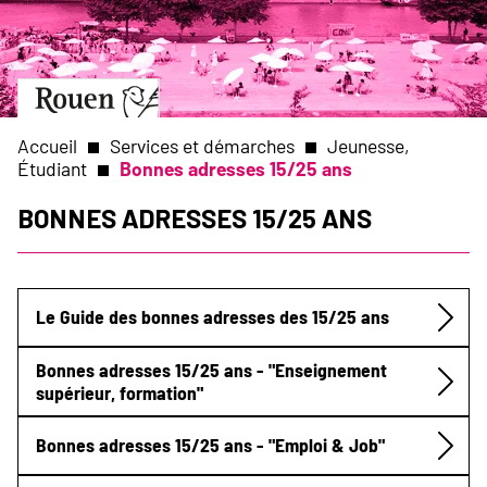
Aller
Slide
au
1
contenu
of
principal
1
Aller
à
la
Accueil
Services et démarches
Jeunesse,
page
Étudiant
Bonnes adresses 15/25 ans
d’accueil
Fil
Bonnes adresses 15/25 ans
d'Ariane
Le Guide des bonnes adresses des 15/25 ans
Submenu
Bonnes adresses 15/25 ans - "Enseignement
supérieur, formation"
Bonnes adresses 15/25 ans - "Emploi & Job"