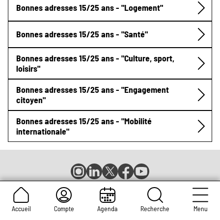
Bonnes adresses 15/25 ans - "Logement"
Bonnes adresses 15/25 ans - "Santé"
Bonnes adresses 15/25 ans - "Culture, sport,
loisirs"
Bonnes adresses 15/25 ans - "Engagement
citoyen"
Bonnes adresses 15/25 ans - "Mobilité
internationale"
Compte
Compte
Compte
Page
Page
Instagram
LinkedIn
X
Facebook
YouTube
de
de
de
de
de
Mentions légales
CGU
Contact
Espace presse
Réseaux
la
la
la
la
la
Newsletters
Emplois et stages
Charte graphique
ville
ville
ville
ville
ville
Accueil
Compte
Agenda
Recherche
Menu
Marchés publics
sociaux
de
de
de
de
de