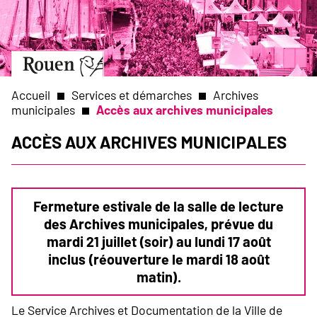
Aller
Slide
au
1
contenu
of
principal
1
Aller
à
la
Accueil
Services et démarches
Archives
page
municipales
Accès aux archives municipales
d’accueil
Fil
Accès aux archives municipales
d'Ariane
Fermeture estivale de la salle de lecture
des Archives municipales, prévue du
mardi 21 juillet (soir) au lundi 17 août
inclus (réouverture le mardi 18 août
matin)
.
Le Service Archives et Documentation de la Ville de