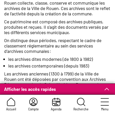
Rouen collecte, classe, conserve et communique les
archives de la Ville de Rouen. Ces archives sont le reflet
de l’activité depuis la création de la commune.
Ce patrimoine est composé des archives publiques,
produites et reçues. Il s’agit des documents versés par
les différents services municipaux.
On distingue deux périodes, respectant le cadre de
classement réglementaire au sein des services
d’archives communales :
les archives dites modernes (de 1800 à 1982)
les archives contemporaines (depuis 1983)
Les archives anciennes (1300 à 1799) de la Ville de
Rouen ont été déposées par convention aux Archives
Départementales de Seine-Maritime. Pour consulter
Afficher les accès rapides
ces archives, il suffit de consulter le site Internet
www.archivesdepartementales76.net
Accueil
Compte
Agenda
Recherche
Menu