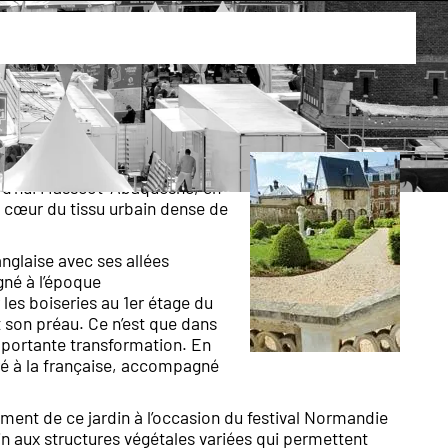
Masséot-Abaquesne
urd’hui Masséot-Abaquesne, en
u cœur du tissu urbain dense de
anglaise avec ses allées
né à l’époque
les boiseries au 1er étage du
t son préau. Ce n’est que dans
mportante transformation. En
uré à la française, accompagné
ent de ce jardin à l’occasion du festival Normandie
in aux structures végétales variées qui permettent