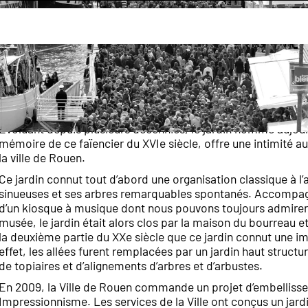
découvrir
Les parcs et promenades de Rouen
Jardin 
Superficie
: 750 m²
Évoluant depuis plusieurs décennies, le jardin nommé aujo
mémoire de ce faïencier du XVIe siècle, offre une intimité a
la ville de Rouen.
Ce jardin connut tout d’abord une organisation classique à l’
sinueuses et ses arbres remarquables spontanés. Accompag
d’un kiosque à musique dont nous pouvons toujours admirer 
musée, le jardin était alors clos par la maison du bourreau e
la deuxième partie du XXe siècle que ce jardin connut une i
effet, les allées furent remplacées par un jardin haut struct
de topiaires et d’alignements d’arbres et d’arbustes.
En 2009, la Ville de Rouen commande un projet d’embellissem
Impressionnisme. Les services de la Ville ont conçus un jard