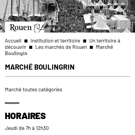
Aller
Slide
au
1
contenu
of
principal
1
Aller
à
la
Accueil
Institution et territoire
Un territoire à
page
découvrir
Les marchés de Rouen
Marché
d’accueil
Boulingin
Fil
Marché Boulingrin
d'Ariane
Marché toutes catégories
Horaires
Jeudi de 7h à 12h30