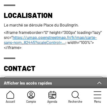
Localisation
Le marché se déroule Place du Boulingrin.
<iframe frameborder="0" height="300px" loading="lazy"
src="
https://umap.openstreetmap.fr/fr/map/carte-
sans-nom_82445?scaleControl=…
; width="100%">
</iframe>
Contact
Adresse :
Service des Foires et des Occupations
Afficher les accès rapides
Commerciales
Place du Général-de-Gaulle
Rouen Cedex 1 76037
Accueil
Compte
Agenda
Recherche
Menu