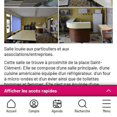
Salle louée aux particuliers et aux
associations/entreprises.
Cette salle se trouve à proximité de la place Saint-
Clément. Elle se compose d’une salle principale, d’une
cuisine américaine équipée d’un réfrigérateur, d’un four
à micro-ondes et d’un évier ainsi que de toilettes
hommes et femmes. Elle n’est pas équipée d’une
cuisinière et se prête donc moins bien que d’autres à
Afficher les accès rapides
l’organisation de repas.
Accueil
Compte
Agenda
Recherche
Menu