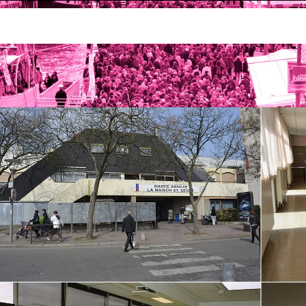
'événement
Location de salle aux associations et entrepri
maison Saint Sever