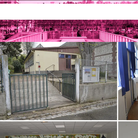
'événement
Location de salle aux associations et entrepri
et