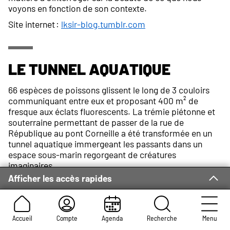
voyons en fonction de son contexte.
Site internet :
lksir-blog.tumblr.com
Le tunnel aquatique
66 espèces de poissons glissent le long de 3 couloirs
communiquant entre eux et proposant 400 m² de
fresque aux éclats fluorescents. La trémie piétonne et
souterraine permettant de passer de la rue de
République au pont Corneille a été transformée en un
tunnel aquatique immergeant les passants dans un
espace sous-marin regorgeant de créatures
imaginaires.
Afficher les accès rapides
Ce travail, commandé par la Métropole Normandie
Rouen, est le fruit d’un atelier mené par l’artiste LKSIR
au Centre de loisirs municipal François Salomon,
impliquant une quinzaine d’enfants âgés de 9 à 12 ans.
Accueil
Compte
Agenda
Recherche
Menu
Par le biais de jeux dessinés, chacun a pu créer diverses