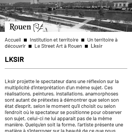
Aller
Slide
au
1
contenu
of
principal
1
Aller
à
la
Accueil
Institution et territoire
Un territoire à
page
découvrir
Le Street Art à Rouen
Lksir
d’accueil
Fil
Lksir
d'Ariane
Lksir projette le spectateur dans une réflexion sur la
multiplicité d’interprétation d’un même sujet. Ces
réalisations, peintures, installations, anamorphoses
sont autant de prétextes à démontrer que selon son
état d’esprit, selon le moment qu’il choisit ou selon
l’endroit où le spectateur se positionne pour observer
son sujet, celui-ci ne lui apparait pas de la même
manière. Quelqu’en soit la forme, l’artiste présente une
matière à s’interroger sur la beauté de ce que nous