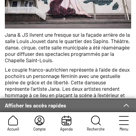
Jana & JS livrent une fresque sur la façade arrière de la
salle Louis Jouvet dans le quartier des Sapins. Théâtre,
danse, cirque, cette salle municipale a été réaménagée
pour diffuser des spectacles programmés par la
Chapelle Saint-Louis.
Le couple franco-autrichien représente à l’aide de deux
pochoirs un personnage féminin avec une gestuelle
pleine de grâce et de liberté. Cette danseuse
représente l’artiste Jana. Les deux artistes rendent
hommage à ce lieu en plaçant la scène à l’extérieur et
s’adaptent avec précision à l’architecture du lieu. Des
Afficher les accès rapides
motifs urbains rappellent l’architecture répétitive du
quartier des Sapins. Jana & JS présentent de cette
manière la place de l’humain dans la ville.
Accueil
Compte
Agenda
Recherche
Menu