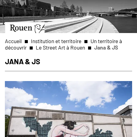
Aller
Slide
au
1
contenu
of
principal
1
Aller
à
la
Accueil
Institution et territoire
Un territoire à
page
découvrir
Le Street Art à Rouen
Jana & JS
d’accueil
Fil
Jana & JS
d'Ariane