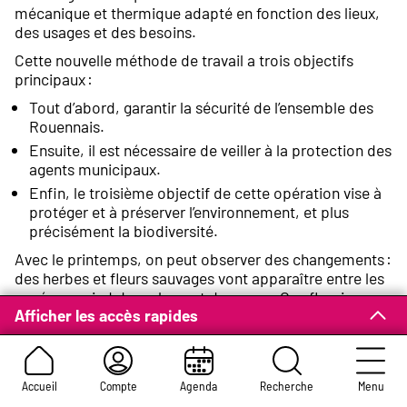
mécanique et thermique adapté en fonction des lieux,
des usages et des besoins.
Cette nouvelle méthode de travail a trois objectifs
principaux :
Tout d’abord, garantir la sécurité de l’ensemble des
Rouennais.
Ensuite, il est nécessaire de veiller à la protection des
agents municipaux.
Enfin, le troisième objectif de cette opération vise à
protéger et à préserver l’environnement, et plus
précisément la biodiversité.
Avec le printemps, on peut observer des changements :
des herbes et fleurs sauvages vont apparaître entre les
pavés, au pied des arbres et des murs. Ces floraisons
Afficher les accès rapides
spontanées et sauvages donneront un nouveau souffle
aux rues de la ville !
Dans cette démarche, la Ville de Rouen est
accompagnée par l’Agence de l’Eau Seine Normandie
Accueil
Compte
Agenda
Recherche
Menu
dans le cadre du plan « Ecophyto 2018 » élaboré pour