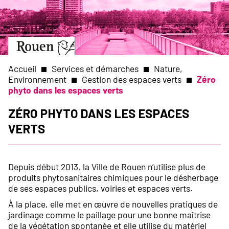
Aller
Slide
au
1
contenu
of
principal
1
Aller
à
la
Accueil
Services et démarches
Nature,
page
Environnement
Gestion des espaces verts
Zéro
d’accueil
phyto dans les espaces verts
Fil
Zéro phyto dans les espaces
d'Ariane
verts
Depuis début 2013, la Ville de Rouen n’utilise plus de
produits phytosanitaires chimiques pour le désherbage
de ses espaces publics, voiries et espaces verts.
À la place, elle met en œuvre de nouvelles pratiques de
jardinage comme le paillage pour une bonne maîtrise
de la végétation spontanée et elle utilise du matériel